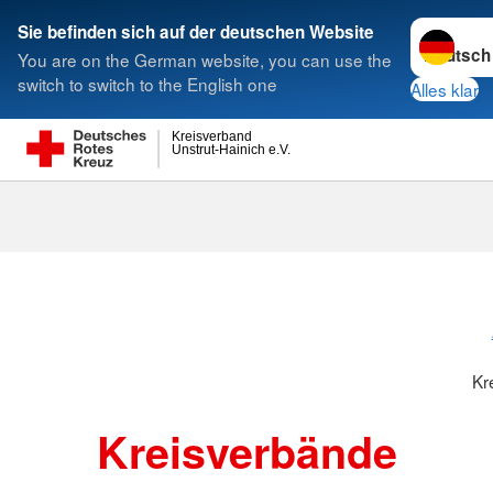
Sprache w
Sie befinden sich auf der deutschen Website
You are on the German website, you can use the
Suche
switch to switch to the English one
Alles klar
Kreisverband
Unstrut-Hainich e.V.
Kreisverbänd
Kr
Kreisverbände