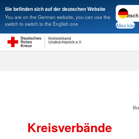
Sprache w
Sie befinden sich auf der deutschen Website
You are on the German website, you can use the
Suche
switch to switch to the English one
Alles klar
Kreisverband
Unstrut-Hainich e.V.
Kreisverbänd
Kr
Kreisverbände