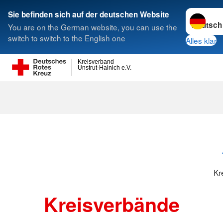
Sprache w
Sie befinden sich auf der deutschen Website
You are on the German website, you can use the
Suche
switch to switch to the English one
Alles klar
Kreisverband
Unstrut-Hainich e.V.
Kreisverbänd
Kr
Kreisverbände