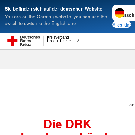
Sprache w
Sie befinden sich auf der deutschen Website
You are on the German website, you can use the
Suche
switch to switch to the English one
Alles klar
Kreisverband
Unstrut-Hainich e.V.
Landesverbä
Lan
Die DRK