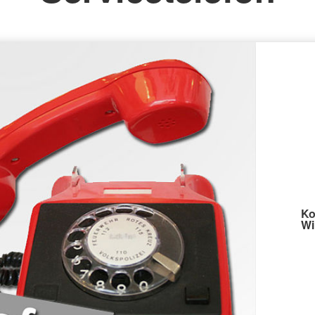
Ko
Wi