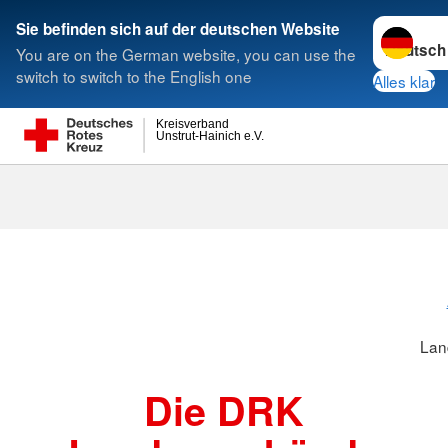
Sprache w
Sie befinden sich auf der deutschen Website
You are on the German website, you can use the
Suche
switch to switch to the English one
Alles klar
Kreisverband
Unstrut-Hainich e.V.
Landesverbä
Lan
Die DRK