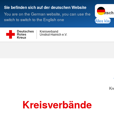
Sprache w
Sie befinden sich auf der deutschen Website
You are on the German website, you can use the
Suche
switch to switch to the English one
Alles klar
Kreisverband
Unstrut-Hainich e.V.
Kreisverbänd
Kr
Kreisverbände