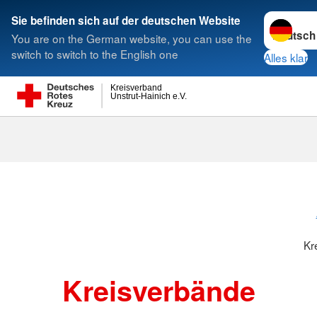
Sprache w
Sie befinden sich auf der deutschen Website
You are on the German website, you can use the
Suche
switch to switch to the English one
Alles klar
Kreisverband
Unstrut-Hainich e.V.
Kreisverbänd
Kr
Kreisverbände