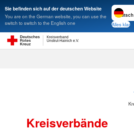
Sprache w
Sie befinden sich auf der deutschen Website
You are on the German website, you can use the
Suche
switch to switch to the English one
Alles klar
Kreisverband
Unstrut-Hainich e.V.
Kreisverbänd
Kr
Kreisverbände