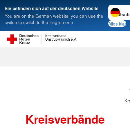
Sprache w
Sie befinden sich auf der deutschen Website
You are on the German website, you can use the
Suche
switch to switch to the English one
Alles klar
Kreisverband
Unstrut-Hainich e.V.
Kreisverbänd
Kr
Kreisverbände