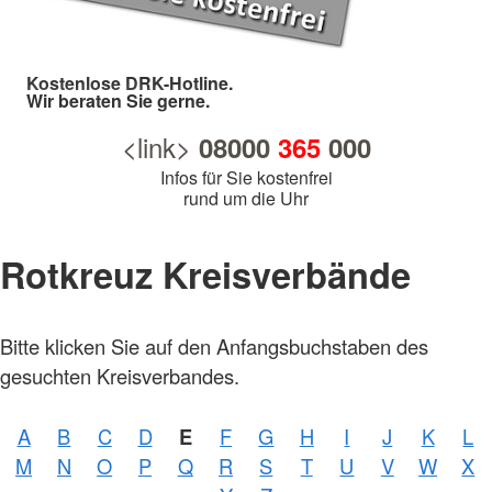
Kostenlose DRK-Hotline.
Wir beraten Sie gerne.
<link>
08000
365
000
Infos für Sie kostenfrei
rund um die Uhr
Rotkreuz Kreisverbände
Bitte klicken Sie auf den Anfangsbuchstaben des
Foto:
A.
gesuchten Kreisverbandes.
Zelck
/
DRKS
A
B
C
D
E
F
G
H
I
J
K
L
Foto:
M
N
O
P
Q
R
S
T
U
V
W
X
A.
Zelck