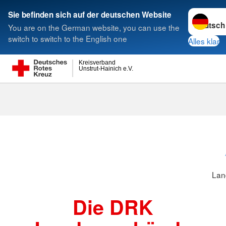
Sprache w
Sie befinden sich auf der deutschen Website
You are on the German website, you can use the
Suche
switch to switch to the English one
Alles klar
Kreisverband
Unstrut-Hainich e.V.
Landesverbä
Lan
Die DRK