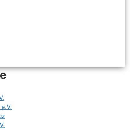
de
V.
 e.V.
uz
V.