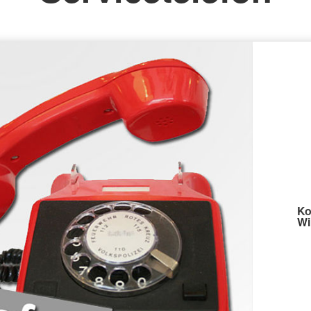
Ko
Wi