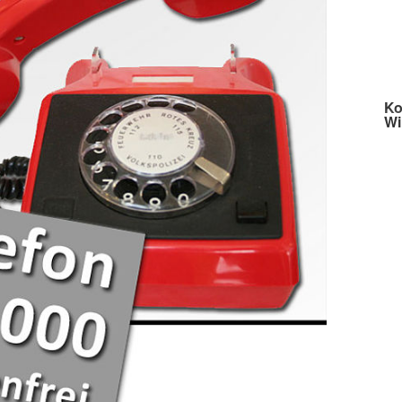
Ko
Wi